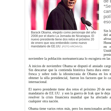
de 
*S
cam
pol
eso
Sin l
Barack Obama, elegido como personaje del año
del a
2008 por el diario La Jornada de Nicaragua. El
afr
nuevo presidente tiene dos retos el próximo 20
Huss
de enero que sea embestido como nuevo
mandatario de EE.UU.
en e
(FOTO ARCHIVO)
Unid
pre
noviembre la población norteamericana lo escogiera en las
A inicios de noviembre Obama se disputó el ansiado carg
Sin descartar que la contienda histórica fuera dura entr
fresca y sobre todo la idiosincrasia de Obama en los 
obtener la silla presidencial, fueron los factores que lo ca
internacional.
El nuevo presidente tiene dos retos el próximo 20 de e
mandatario de EE.UU. y son la guerra de Irak que le deja 
resolver la crisis financiera mundial que ha afectado
cualquier otra nación.
Obama tiene varios retos más, pero los mencionados arriba