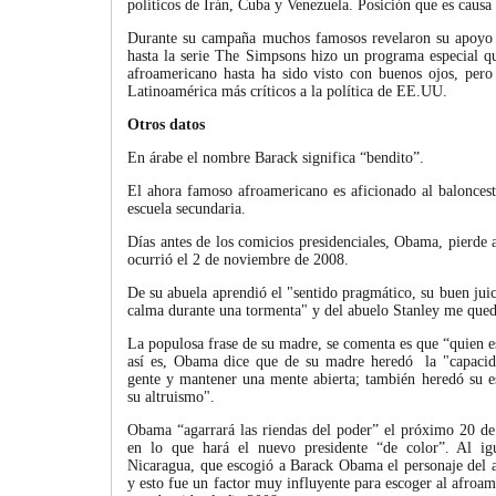
políticos de Irán, Cuba y Venezuela. Posición que es causa 
Durante su campaña muchos famosos revelaron su apoyo a
hasta la serie The Simpsons hizo un programa especial 
afroamericano hasta ha sido visto con buenos ojos, pero 
Latinoamérica más críticos a la política de EE.UU.
Otros datos
En árabe el nombre Barack significa “bendito”.
El ahora famoso afroamericano es aficionado al balonces
escuela secundaria.
Días antes de los comicios presidenciales, Obama, pierde
ocurrió el 2 de noviembre de 2008.
De su abuela aprendió el "sentido pragmático, su buen jui
calma durante una tormenta" y del abuelo Stanley me quedó
La populosa frase de su madre, se comenta es que “quien e
así es, Obama dice que de su madre heredó la "capacida
gente y mantener una mente abierta; también heredó su es
su altruismo".
Obama “agarrará las riendas del poder” el próximo 20 de
en lo que hará el nuevo presidente “de color”. Al ig
Nicaragua, que escogió a Barack Obama el personaje del a
y esto fue un factor muy influyente para escoger al afroam