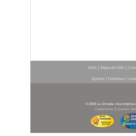
|
|
Inicio
Mapa del Sitio
Come
|
|
Opinión
FotoNews
Aud
© 2008 La Jornada. Una empresa 
|
Contáctenos
Quienes So