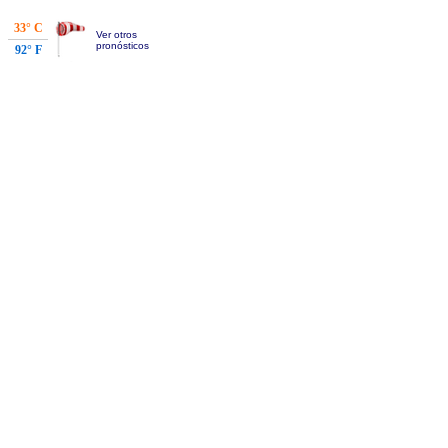
33° C
Ver otros
pronósticos
92° F