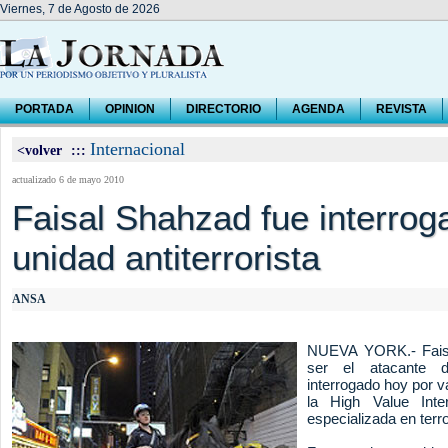
Viernes, 7 de Agosto de 2026
PORTADA
OPINION
DIRECTORIO
AGENDA
REVISTA
Internacional
<volver
:::
actualizado 6 de mayo 2010
Faisal Shahzad fue interrog
unidad antiterrorista
ANSA
NUEVA YORK.- Fais
ser el atacante 
interrogado hoy por v
la High Value Inte
especializada en terro