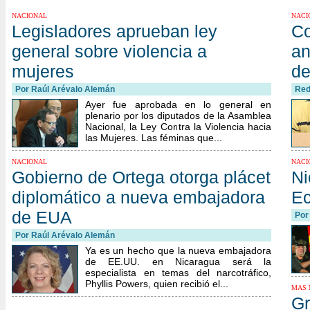
NACIONAL
NACI
Legisladores aprueban ley
Co
general sobre violencia a
an
mujeres
de
Por
Raúl Arévalo Alemán
Red
Ayer fue aprobada en lo general en
plenario por los diputados de la Asamblea
Nacional, la Ley Contra la Violencia hacia
las Mujeres. Las féminas que...
NACIONAL
NACI
Gobierno de Ortega otorga plácet
Ni
diplomático a nueva embajadora
Ec
de EUA
Po
Por
Raúl Arévalo Alemán
Ya es un hecho que la nueva embajadora
de EE.UU. en Nicaragua será la
especialista en temas del narcotráfico,
Phyllis Powers, quien recibió el...
MAS 
Gr