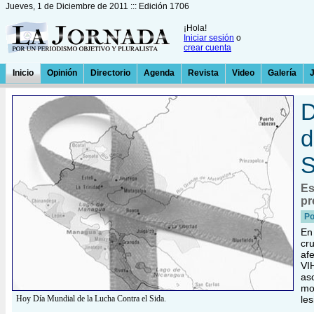
Jueves, 1 de Diciembre de 2011 ::: Edición 1706
¡Hola!
Iniciar sesión
o
crear cuenta
Inicio
Opinión
Directorio
Agenda
Revista
Video
Galería
D
d
S
Es
pr
P
En
cr
af
VI
as
mo
Hoy Día Mundial de la Lucha Contra el Sida.
le