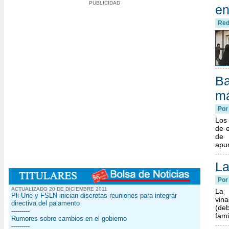
PUBLICIDAD
en
Red
Ba
má
Por
Los
de e
de 
apun
La
Po
ACTUALIZADO 20 DE DICIEMBRE 2011
La 
Pli-Une y FSLN inician discretas reuniones para integrar
vin
directiva del palamento
(deb
---------
fami
Rumores sobre cambios en el gobierno
---------