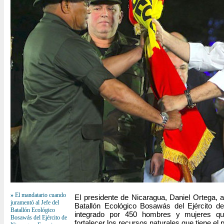
»
El mandatario cuando
El presidente de Nicaragua, Daniel Ortega, a
juramentó al Jefe del
Batallón Ecológico Bosawás del Ejército de
Batallón Ecológico
integrado por 450 hombres y mujeres qu
Bosawás del Ejército de
fortalecer los recursos naturales que tiene el 