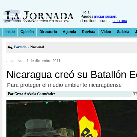
¡Hola!
Puedes
iniciar sesión
,
si no tienes cuenta
crea una
Inicio
Opinión
Directorio
Agenda
Revista
Video
Galería
Portada
» Nacional
actualizado 1 de diciembre 2011
Nicaragua creó su Batallón E
Para proteger el medio ambiente nicaragüense
Por
Greta Arévalo Garméndez