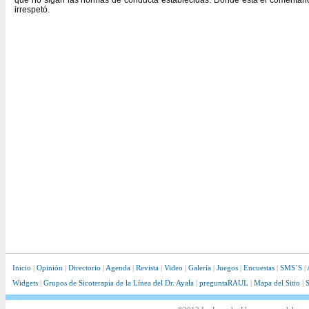
que no sigan las normas de conducta establecidas. Donde está el comentario,
irrespetó.
Inicio
|
Opinión
|
Directorio
|
Agenda
|
Revista
|
Video
|
Galería
|
Juegos
|
Encuestas
|
SMS´S
|
Widgets
|
Grupos de Sicoterapia de la Línea del Dr. Ayala
|
preguntaRAUL
|
Mapa del Sitio
|
S