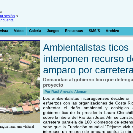
a!
iar sesión
o
ar cuenta
vista
Video
Galería
Juegos
Encuestas
SMS`S
Archivo
Ambientalistas ticos
interponen recurso d
amparo por carreter
Demandan al gobierno tico que detenga
proyecto
Por Raúl Arévalo Alemán
Los ambientalistas nicaragüenses decidieron u
esfuerzos con las organizaciones de Costa Ri
enfrentar el daño ambiental y ecológico 
gobierno tico de la presidenta Laura Chinchil
sobre la ribera del Río San Juan. Ahí se constr
carretera paralela de 160 kilómetros de extens
agua harán una visita al
sabe que la Fundación mundial “Déjame vivir 
interpuso un recurso de amparo contra la obr