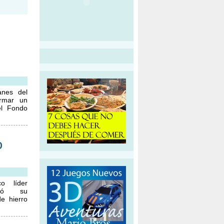
anes del
irmar un
el Fondo
o
o líder
rnó su
e hierro