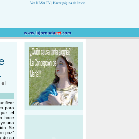
Ver NASA TV
|
Hacer página de Inicio
e
a
 el
nificar
ca para
que el
la hace
uye una
ión. Se
en paz”
a de su