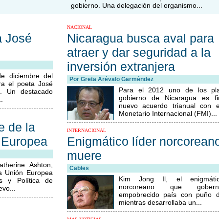
gobierno. Una delegación del organismo...
NACIONAL
a José
Nicaragua busca aval para
atraer y dar seguridad a la
inversión extranjera
e diciembre del
Por Greta Arévalo Garméndez
rra el poeta José
Para el 2012 uno de los pl
”. Un destacado
gobierno de Nicaragua es f
..
nuevo acuerdo trianual con 
Monetario Internacional (FMI)...
 de la
INTERNACIONAL
 Europea
Enigmático líder norcorean
muere
therine Ashton,
Cables
la Unión Europea
Kim Jong Il, el enigmátic
s y Política de
norcoreano que gobe
vo...
empobrecido país con puño d
mientras desarrollaba un...