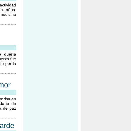
ctividad
ta años.
medicina
a quería
uerzo fue
fo por la
amor
onrisa en
dario de
a de paz
tarde