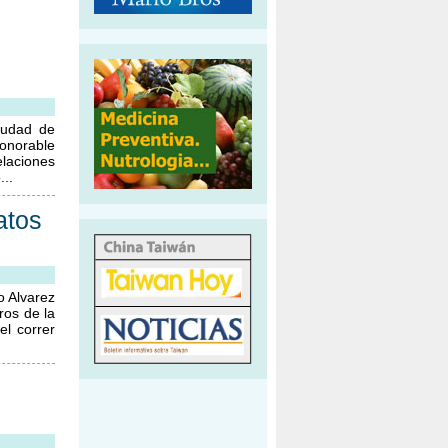
iudad de
Honorable
laciones
...
atos
o Alvarez
ros de la
el correr