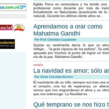
o de Kim Jong-II
Egilda Parra es venezolana y ha tenido una a
profesional como docente por más de trein
mbientalistas
Actualmente es Naturòpata (practicante de la 
natural). Durante los últimos veinte años se...
tor Sean Penn
Aprendamos a orar como
Mahatma Gandhi
detenga
Por
Prof. Christian Cazabonne
Quizás su vestimenta decía lo que su alm
en San Carlos
reflejar… “la gran riqueza de los pobres”. Su esf
apoyado por muchos al punto de lograr un triun
a la producción
vía de la paz. Mahatma Gandhi...
la policía con
OPINIÓN
La navidad es amor; sólo 
Por Víctor Corcoba Herrero
El nacimiento de un niño siempre nos trae una s
el corazón, una luz de esperanza, un abece
versos que nos engrandecen el alma y un clim
que nos sobrecoge. La Navidad es...
Qué temprano se nos hizo 