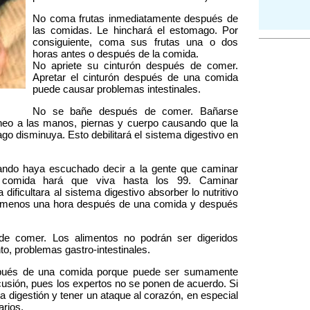
No coma frutas inmediatamente después de
las comidas. Le hinchará el estomago. Por
consiguiente, coma sus frutas una o dos
horas antes o después de la comida.
No apriete su cinturón después de comer.
Apretar el cinturón después de una comida
puede causar problemas intestinales.
No se bañe después de comer. Bañarse
íneo a las manos, piernas y cuerpo causando que la
go disminuya. Esto debilitará el sistema digestivo en
do haya escuchado decir a la gente que caminar
comida hará que viva hasta los 99. Caminar
ficultara al sistema digestivo absorber lo nutritivo
 menos una hora después de una comida y después
e comer. Los alimentos no podrán ser digeridos
to, problemas gastro-intestinales.
pués de una comida porque puede ser sumamente
cusión, pues los expertos no se ponen de acuerdo. Si
a digestión y tener un ataque al corazón, en especial
arios.