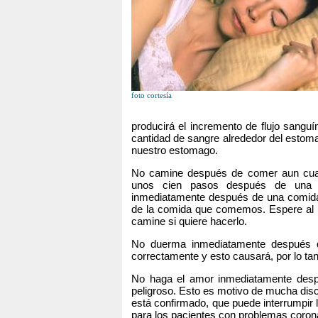
foto cortesía
producirá el incremento de flujo sangu
cantidad de sangre alrededor del estoma
nuestro estomago.
No camine después de comer aun cuan
unos cien pasos después de una 
inmediatamente después de una comida di
de la comida que comemos. Espere al
camine si quiere hacerlo.
No duerma inmediatamente después d
correctamente y esto causará, por lo tan
No haga el amor inmediatamente des
peligroso. Esto es motivo de mucha dis
está confirmado, que puede interrumpir l
para los pacientes con problemas coron