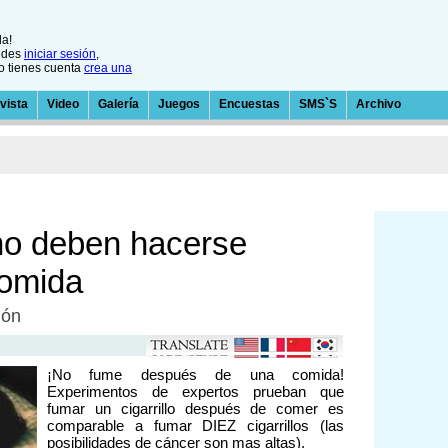
la!
edes
iniciar sesión
,
no tienes cuenta
crea una
vista
Video
Galería
Juegos
Encuestas
SMS`S
Archivo
no deben hacerse
comida
ión
¡No fume después de una comida!
Experimentos de expertos prueban que
fumar un cigarrillo después de comer es
comparable a fumar DIEZ cigarrillos (las
posibilidades de cáncer son mas altas).