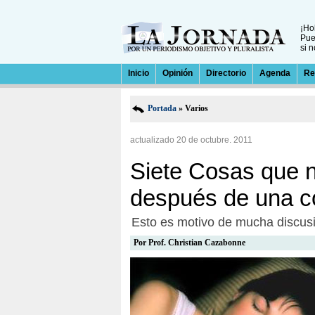
¡Ho
Pu
si 
Inicio
Opinión
Directorio
Agenda
Re
Portada
» Varios
actualizado 20 de octubre. 2011
Siete Cosas que 
después de una 
Esto es motivo de mucha discus
Por
Prof. Christian Cazabonne