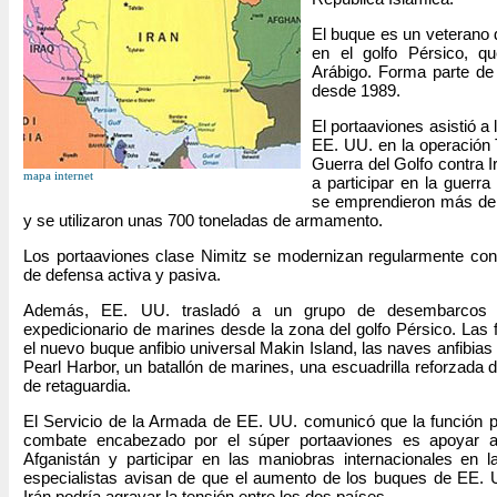
El buque es un veterano d
en el golfo Pérsico, q
Arábigo. Forma parte de
desde 1989.
El portaaviones asistió a 
EE. UU. en la operación 
Guerra del Golfo contra I
mapa internet
a participar en la guerra
se emprendieron más de
y se utilizaron unas 700 toneladas de armamento.
Los portaaviones clase Nimitz se modernizan regularmente co
de defensa activa y pasiva.
Además, EE. UU. trasladó a un grupo de desembarcos a
expedicionario de marines desde la zona del golfo Pérsico. Las
el nuevo buque anfibio universal Makin Island, las naves anfibi
Pearl Harbor, un batallón de marines, una escuadrilla reforzada d
de retaguardia.
El Servicio de la Armada de EE. UU. comunicó que la función p
combate encabezado por el súper portaaviones es apoyar a
Afganistán y participar en las maniobras internacionales en l
especialistas avisan de que el aumento de los buques de EE. 
Irán podría agravar la tensión entre los dos países.