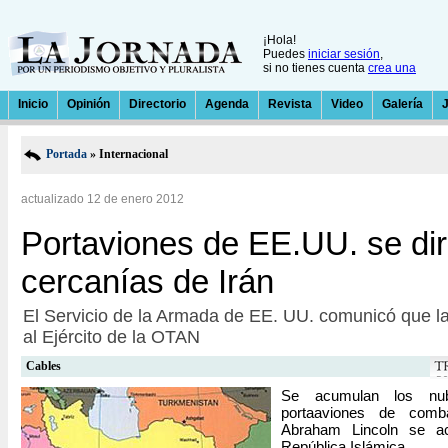
¡Hola!
Puedes
iniciar sesión
,
si no tienes cuenta
crea una
Inicio
Opinión
Directorio
Agenda
Revista
Video
Galería
Portada
» Internacional
actualizado 12 de enero 2012
Portaviones de EE.UU. se dir
cercanías de Irán
El Servicio de la Armada de EE. UU. comunicó que la
al Ejército de la OTAN
Cables
Se acumulan los nub
portaaviones de comb
Abraham Lincoln se ac
República Islámica.