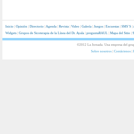
Inicio
|
Opinión
|
Directorio
|
Agenda
|
Revista
|
Video
|
Galería
|
Juegos
|
Encuestas
|
SMS´S
|
Widgets
|
Grupos de Sicoterapia de la Línea del Dr. Ayala
|
preguntaRAUL
|
Mapa del Sitio
|
S
©2012 La Jornada. Una empresa del gru
Sobre nosotros
|
Contáctenos
|