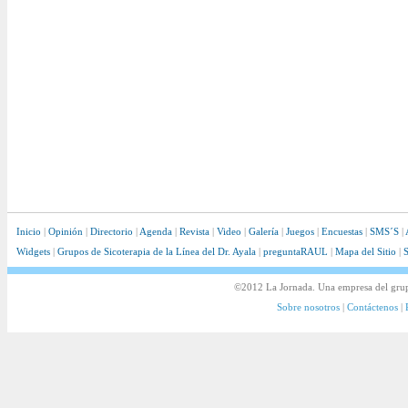
Inicio
|
Opinión
|
Directorio
|
Agenda
|
Revista
|
Video
|
Galería
|
Juegos
|
Encuestas
|
SMS´S
|
Widgets
|
Grupos de Sicoterapia de la Línea del Dr. Ayala
|
preguntaRAUL
|
Mapa del Sitio
|
S
©2012 La Jornada. Una empresa del gru
Sobre nosotros
|
Contáctenos
|