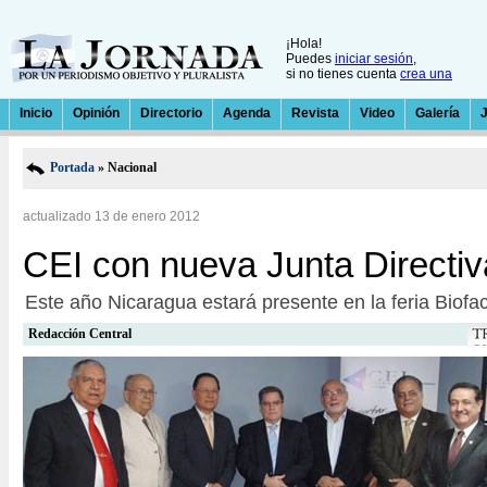
¡Hola!
Puedes
iniciar sesión
,
si no tienes cuenta
crea una
Inicio
Opinión
Directorio
Agenda
Revista
Video
Galería
Portada
» Nacional
actualizado 13 de enero 2012
CEI con nueva Junta Directiv
Este año Nicaragua estará presente en la feria Biof
Redacción Central