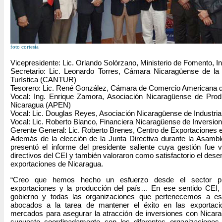
foto cortesía
Vicepresidente: Lic. Orlando Solórzano, Ministerio de Fomento, I
Secretario: Lic. Leonardo Torres, Cámara Nicaragüense de la
Turística (CANTUR)
Tesorero: Lic. René González, Cámara de Comercio American
Vocal: Ing. Enrique Zamora, Asociación Nicaragüense de Prod
Nicaragua (APEN)
Vocal: Lic. Douglas Reyes, Asociación Nicaragüense de Industri
Vocal: Lic. Roberto Blanco, Financiera Nicaragüense de Invers
Gerente General: Lic. Roberto Brenes, Centro de Exportaciones e
Además de la elección de la Junta Directiva durante la Asambl
presentó el informe del presidente saliente cuya gestión fue 
directivos del CEI y también valoraron como satisfactorio el des
exportaciones de Nicaragua.
“Creo que hemos hecho un esfuerzo desde el sector pr
exportaciones y la producción del país… En ese sentido C
gobierno y todas las organizaciones que pertenecemos a est
abocados a la tarea de mantener el éxito en las exportacio
mercados para asegurar la atracción de inversiones con Nicar
supuesto coordinadamente con los diferentes organizaciones