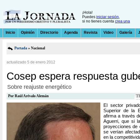
¡Hola!
Puedes
iniciar sesión
,
si no tienes cuenta
crea una
Inicio
Opinión
Directorio
Agenda
Revista
Video
Galería
Portada
» Nacional
actualizado 5 de enero 2012
Cosep espera respuesta gub
Sobre reajuste energético
Por
Raúl Arévalo Alemán
El sector priva
Superior de la
afirma a través 
Aguerri, que si 
proyecciones de 
se verían afecta
en la competitivid