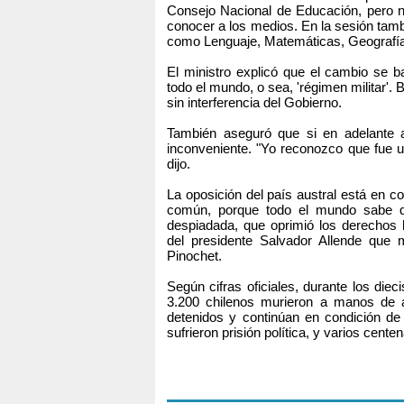
Consejo Nacional de Educación, pero no
conocer a los medios. En la sesión tamb
como Lenguaje, Matemáticas, Geografía 
El ministro explicó que el cambio se bas
todo el mundo, o sea, 'régimen militar'.
sin interferencia del Gobierno.
También aseguró que si en adelante a
inconveniente. "Yo reconozco que fue u
dijo.
La oposición del país austral está en co
común, porque todo el mundo sabe q
despiadada, que oprimió los derechos 
del presidente Salvador Allende que
Pinochet.
Según cifras oficiales, durante los die
3.200 chilenos murieron a manos de 
detenidos y continúan en condición de
sufrieron prisión política, y varios cente