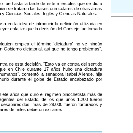
 fue hasta la tarde de este miércoles que se dio a
ién se trataron las bases curriculares de otras áreas
y Ciencias Sociales, Inglés y Ciencias Naturales.
a en la idea de introducir la definición utilizada en
 Beyer enfatizó que la decisión del Consejo fue tomada
lguien emplea el término 'dictadura' no ve ningún
n Gobierno dictatorial, así que no tengo problemas",
ntra de esta decisión. "Esto va en contra del sentido
ue en Chile durante 17 años hubo una dictadura
humanos", comentó la senadora Isabel Allende, hija
 murió durante el golpe de Estado encabezado por
cisiete años que duró el régimen pinochetista más de
agentes del Estado, de los que unos 1.200 fueron
 desaparecidos, más de 28.000 fueron torturados y
nares de miles debieron exiliarse.