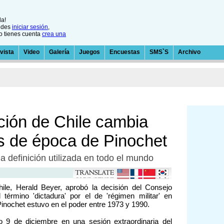
la!
edes
iniciar sesión
,
no tienes cuenta
crea una
vista
Video
Galería
Juegos
Encuestas
SMS`S
Archivo
ción de Chile cambia
os de época de Pinochet
la definición utilizada en todo el mundo
ile, Herald Beyer, aprobó la decisión del Consejo
érmino 'dictadura' por el de 'régimen militar' en
Pinochet estuvo en el poder entre 1973 y 1990.
o 9 de diciembre en una sesión extraordinaria del