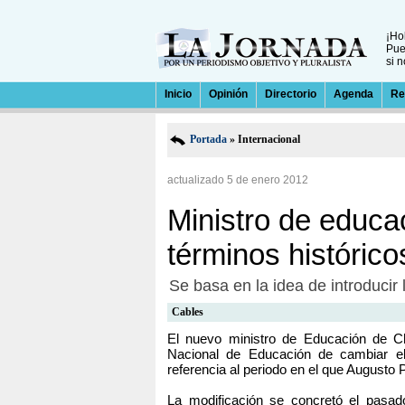
¡Ho
Pu
si 
Inicio
Opinión
Directorio
Agenda
Re
Portada
» Internacional
actualizado 5 de enero 2012
Ministro de educa
términos históric
Se basa en la idea de introducir 
Cables
El nuevo ministro de Educación de Ch
Nacional de Educación de cambiar el t
referencia al periodo en el que Augusto 
La modificación se concretó el pasad