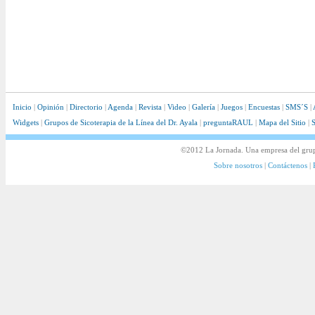
Inicio
|
Opinión
|
Directorio
|
Agenda
|
Revista
|
Video
|
Galería
|
Juegos
|
Encuestas
|
SMS´S
|
Widgets
|
Grupos de Sicoterapia de la Línea del Dr. Ayala
|
preguntaRAUL
|
Mapa del Sitio
|
S
©2012 La Jornada. Una empresa del gru
Sobre nosotros
|
Contáctenos
|