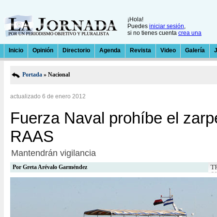
¡Hola!
Puedes
iniciar sesión
,
si no tienes cuenta
crea una
Inicio
Opinión
Directorio
Agenda
Revista
Video
Galería
Portada
» Nacional
actualizado 6 de enero 2012
Fuerza Naval prohíbe el zarp
RAAS
Mantendrán vigilancia
Por
Greta Arévalo Garméndez