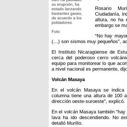
su erupción, ha
Rosario Mur
estado lanzando
bastantes gases,
Ciudadanía, in
de acuerdo a los
altura, no ha 
pobladores.
embargo se ma
Foto
“No hay mayor
(…) son sismos muy pequeños”, acl
El Instituto Nicaragüense de Estud
cerca del poderoso cerro volcáni
equipo para monitorear lo que acon
a nivel nacional es permanente, dijo
Volcán Masaya
En el volcán Masaya se indica 
columna tiene una altura de 100 a
dirección oeste-suroeste”, explicó.
En el volcán Masaya también “hay m
lava ha ido descendiendo. No exi
detalló Murillo.