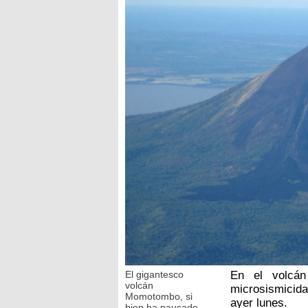
El gigantesco
En el volcán
volcán
microsismicid
Momotombo, si
ayer lunes.
bien ha pausado