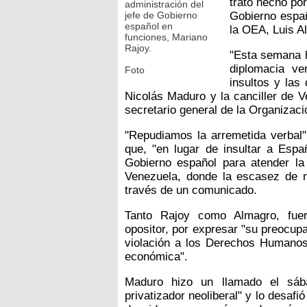
trato hecho por
administración del
jefe de Gobierno
Gobierno españ
español en
la OEA, Luis A
funciones, Mariano
Rajoy.
"Esta semana h
diplomacia ve
Foto
insultos y las 
Nicolás Maduro y la canciller de V
secretario general de la Organiza
"Repudiamos la arremetida verbal"
que, "en lugar de insultar a Espa
Gobierno español para atender la 
Venezuela, donde la escasez de m
través de un comunicado.
Tanto Rajoy como Almagro, fuer
opositor, por expresar "su preocupa
violación a los Derechos Humanos, 
económica".
Maduro hizo un llamado el sáb
privatizador neoliberal" y lo desafi