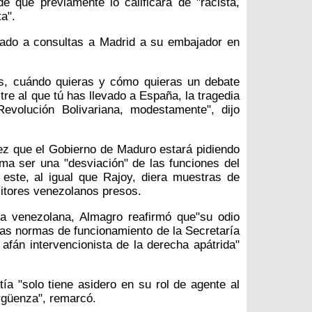
 que previamente lo calificara de "racista,
a".
mado a consultas a Madrid a su embajador en
as, cuándo quieras y cómo quieras un debate
tre al que tú has llevado a España, la tragedia
Revolución Bolivariana, modestamente", dijo
vez que el Gobierno de Maduro estará pidiendo
rma ser una "desviación" de las funciones del
este, al igual que Rajoy, diera muestras de
sitores venezolanos presos.
cia venezolana, Almagro reafirmó que"su odio
 las normas de funcionamiento de la Secretaría
fán intervencionista de la derecha apátrida"
ía "solo tiene asidero en su rol de agente al
ergüenza", remarcó.