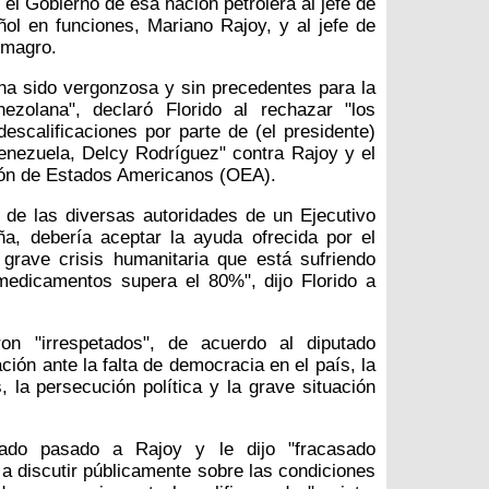
 el Gobierno de esa nación petrolera al jefe de
ol en funciones, Mariano Rajoy, y al jefe de
lmagro.
a sido vergonzosa y sin precedentes para la
nezolana", declaró Florido al rechazar "los
descalificaciones por parte de (el presidente)
enezuela, Delcy Rodríguez" contra Rajoy y el
ción de Estados Americanos (OEA).
 de las diversas autoridades de un Ejecutivo
ña, debería aceptar la ayuda ofrecida por el
grave crisis humanitaria que está sufriendo
edicamentos supera el 80%", dijo Florido a
on "irrespetados", de acuerdo al diputado
ción ante la falta de democracia en el país, la
la persecución política y la grave situación
ado pasado a Rajoy y le dijo "fracasado
ó a discutir públicamente sobre las condiciones