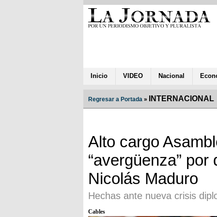
Inicio
VIDEO
Nacional
Econ
INTERNACIONAL
Regresar a Portada
»
Alto cargo Asamb
“avergüenza” por 
Nicolás Maduro
Hechas ante nueva crisis dip
Cables