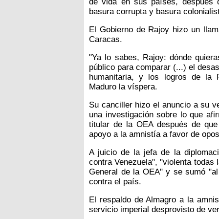
de vida en sus países, después de
basura corrupta y basura colonialist
El Gobierno de Rajoy hizo un lla
Caracas.
"Ya lo sabes, Rajoy: dónde quier
público para comparar (...) el desas
humanitaria, y los logros de la 
Maduro la víspera.
Su canciller hizo el anuncio a su 
una investigación sobre lo que afi
titular de la OEA después de que 
apoyo a la amnistía a favor de opo
A juicio de la jefa de la diploma
contra Venezuela", "violenta todas
General de la OEA" y se sumó "al a
contra el país.
El respaldo de Almagro a la amnist
servicio imperial desprovisto de v