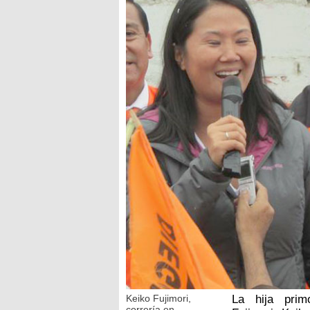
Keiko Fujimori,
La hija prim
correría en