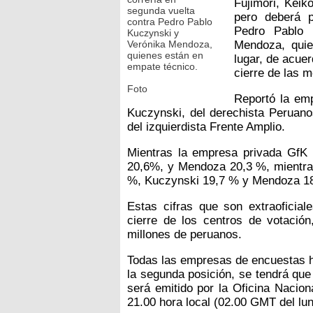
Fujimori, Keik
segunda vuelta
pero deberá p
contra Pedro Pablo
Pedro Pablo 
Kuczynski y
Verónika Mendoza,
Mendoza, quie
quienes están en
lugar, de acue
empate técnico.
cierre de las 
Foto
Reportó la emp
Kuczynski, del derechista Peruan
del izquierdista Frente Amplio.
Mientras la empresa privada GfK 
20,6%, y Mendoza 20,3 %, mientras
%, Kuczynski 19,7 % y Mendoza 1
Estas cifras que son extraoficia
cierre de los centros de votaci
millones de peruanos.
Todas las empresas de encuestas h
la segunda posición, se tendrá que
será emitido por la Oficina Nacio
21.00 hora local (02.00 GMT del lun