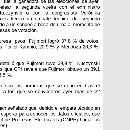
o, fue la ganadora de las elecciones de ayer,
elear la segunda vuelta con el exministro
Kuczynski o con la congresista Verónika
nes tienen un empate técnico del segundo
rdo a un sondeo a boca de urna al momento de
mesas de votación.
resa Ipsos, Fujimori logró 37,8 % de votos,
os Por el Kambio, 20,9 % y Mendoza 20,3 %,
detalló que Fujimori tuvo 39,9 %, Kuczynski
 que CPI revela que Fujimori obtuvo un 39,1
8,8 %.
les son las primeras que se conocen tras el
ón, a los que se convocaron ayer más de 22
an señalado que, debido el empate técnico en
 esperar para conocer los datos oficiales, que
nal de Procesos Electorales (ONPE) hacia las
es).