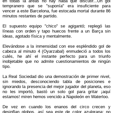
en todas la áreas no hay nada que discutir...Un gol
tempranero que se "suponía" era insuficiente para
vencer a este Barcelona, fue estocada mortal durante 86
minutos restantes de partido.
El supuesto equipo "chico" se agigantó; replegó las
líneas con orden y tapo huecos frente a un Barça sin
ideas, agotado física y mentalmente.
Elevándose a la inmensidad con ese espléndido gol de
cabeza al minuto 4 (Oyarzabal) enmudeció a todos los
culés, he ahí el instante perfecto para un triunfo
inobjetable que no admite cuestionamientos de ningún
tipo.
La Real Sociedad dio una demostración de primer nivel,
sin miedos, desconociendo tabla de posiciones e
ignorando la presencia del mejor jugador del planeta, eso
no les importó, bastó un solo gol para gritar ¡aquí
estamos! miren hemos vencido a Napoleón en Waterloo.
De vez en cuando los enanos del circo crecen y
desinflan globos, así sea este de color azulgrana; no