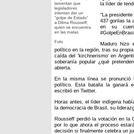
lamentan que
la líder de tend
legisladores
intentan dar un
"La presidente
“golpe de Estado”
437 gorilas la
a Dilma Rousseff,
en su cuent
quien se encuentra
en las malas.
#GolpeEnBrasil
Foto
Maduro hizo e
político en la región, tras su propi
caída del 'kirchnerismo' en Argent
soberanía popular ¿qué pretende
abierta.
En la misma línea se pronunció M
político. Esta batalla la ganará
escribió en Twitter.
Horas antes, el líder indígena hab
la democracia de Brasil, su liderazg
Rousseff perdió la votación en la
por lo que ahora el proceso esta
decisión si finalmente celebra un jui