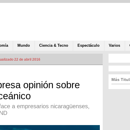
omía
Mundo
Ciencia & Tecno
Espectáculo
Varios
ualizado 22 de abril 2016
Más Titul
presa opinión sobre
ceánico
face a empresarios nicaragüenses,
KND