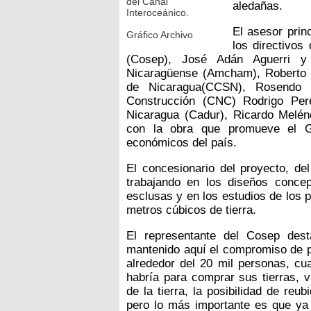
del Canal
aledañas.
Interoceánico.
El asesor prin
Gráfico Archivo
los directivos
(Cosep), José Adán Aguerri 
Nicaragüense (Amcham), Roberto 
de Nicaragua(CCSN), Rosendo 
Construcción (CNC) Rodrigo Per
Nicaragua (Cadur), Ricardo Melén
con la obra que promueve el Go
económicos del país.
El concesionario del proyecto, de
trabajando en los diseños concep
esclusas y en los estudios de los 
metros cúbicos de tierra.
El representante del Cosep des
mantenido aquí el compromiso de pa
alrededor del 20 mil personas, cu
habría para comprar sus tierras, v
de la tierra, la posibilidad de reu
pero lo más importante es que ya