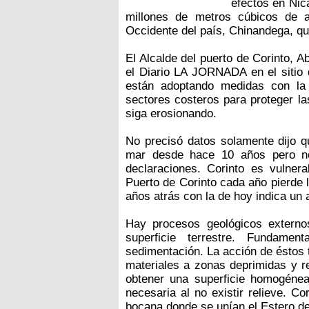
efectos en Nic
millones de metros cúbicos de a
Occidente del país, Chinandega, qu
El Alcalde del puerto de Corinto, 
el Diario LA JORNADA en el sitio 
están adoptando medidas con la 
sectores costeros para proteger l
siga erosionando.
No precisó datos solamente dijo q
mar desde hace 10 años pero no
declaraciones. Corinto es vulner
Puerto de Corinto cada año pierde 
años atrás con la de hoy indica un 
Hay procesos geológicos externo
superficie terrestre. Fundamen
sedimentación. La acción de éstos ti
materiales a zonas deprimidas y re
obtener una superficie homogénea
necesaria al no existir relieve. Co
bocana donde se unían el Estero de