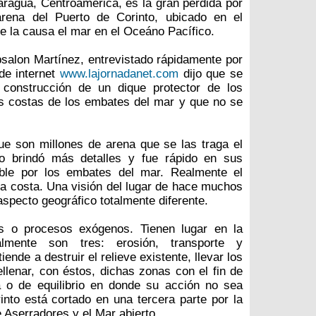
aragua, Centroamérica, es la gran pérdida por
rena del Puerto de Corinto, ubicado en el
e la causa el mar en el Oceáno Pacífico.
Absalon Martínez, entrevistado rápidamente por
de internet
www.lajornadanet.com
dijo que se
construcción de un dique protector de los
as costas de los embates del mar y que no se
ue son millones de arena que se las traga el
 brindó más detalles y fue rápido en sus
able por los embates del mar. Realmente el
la costa. Una visión del lugar de hace muchos
aspecto geográfico totalmente diferente.
s o procesos exógenos. Tienen lugar en la
talmente son tres: erosión, transporte y
ende a destruir el relieve existente, llevar los
llenar, con éstos, dichas zonas con el fin de
 o de equilibrio en donde su acción no sea
rinto está cortado en una tercera parte por la
 Aserradores y el Mar abierto.