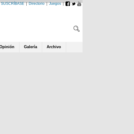
SUSCRÍBASE
|
Directorio
|
Juegos
|
Opin
ió
n
Galería
Archivo