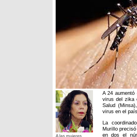
A 24 aumentó 
virus del zika
Salud (Minsa),
virus en el país
La coordinad
Murillo precisó
en dos el nú
A las mujeres