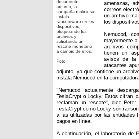
documento
amenazas, adv
adjunto, la
correos electró
campaña maliciosa
un archivo mal
instala
ransomware en los
los dispositivo
dispositivos,
bloqueando los
Nemucod, com
archivos y
mayormente a t
solicitando un
rescate monetario
archivos comp
a cambio de ellos.
tienen un asp
avisos de la 
Foto
atacantes apu
adjunto, ya que contiene un archiv
instala Nemucod en la computadora 
"Nemucod actualmente descarga
TeslaCrypt o Locky. Estos cifran l
reclaman un rescate", dice Peter 
TeslaCrypt como Locky son ransomw
a las utilizadas por las entidades 
pagos en línea.
A continuación, el laboratorio de