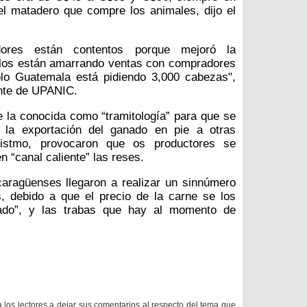
l matadero que compre los animales, dijo el
dores están contentos porque mejoró la
ellos están amarrando ventas con compradores
olo Guatemala está pidiendo 3,000 cabezas",
ente de UPANIC.
de la conocida como “tramitología” para que se
r la exportación del ganado en pie a otras
 istmo, provocaron que os productores se
n “canal caliente” las reses.
aragüenses llegaron a realizar un sinnúmero
, debido a que el precio de la carne se los
lado”, y las trabas que hay al momento de
a los lectores a dejar sus comentarios al respecto del tema que