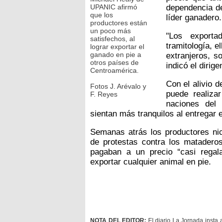
UPANIC afirmó
dependencia de
que los
líder ganadero.
productores están
un poco más
"Los exporta
satisfechos, al
tramitología, 
lograr exportar el
ganado en pie a
extranjeros, s
otros países de
indicó el dirig
Centroamérica.
Con el alivio 
Fotos J. Arévalo y
puede realiza
F. Reyes
naciones del
sientan más tranquilos al entregar e
Semanas atrás los productores nic
de protestas contra los mataderos
pagaban a un precio “casi rega
exportar cualquier animal en pie.
NOTA DEL EDITOR:
El diario La Jornada insta 