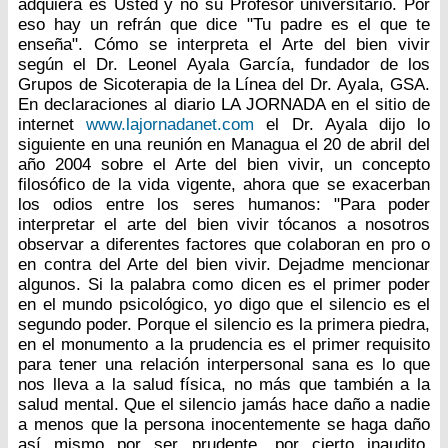
adquiera es Usted y no su Profesor universitario. Por
eso hay un refrán que dice "Tu padre es el que te
enseña". Cómo se interpreta el Arte del bien vivir
según el Dr. Leonel Ayala García, fundador de los
Grupos de Sicoterapia de la Línea del Dr. Ayala, GSA.
En declaraciones al diario LA JORNADA en el sitio de
internet
www.lajornadanet.com
el Dr. Ayala dijo lo
siguiente en una reunión en Managua el 20 de abril del
año 2004 sobre el Arte del bien vivir, un concepto
filosófico de la vida vigente, ahora que se exacerban
los odios entre los seres humanos: "Para poder
interpretar el arte del bien vivir tócanos a nosotros
observar a diferentes factores que colaboran en pro o
en contra del Arte del bien vivir. Dejadme mencionar
algunos. Si la palabra como dicen es el primer poder
en el mundo psicológico, yo digo que el silencio es el
segundo poder. Porque el silencio es la primera piedra,
en el monumento a la prudencia es el primer requisito
para tener una relación interpersonal sana es lo que
nos lleva a la salud física, no más que también a la
salud mental. Que el silencio jamás hace daño a nadie
a menos que la persona inocentemente se haga daño
así mismo por ser prudente, por cierto inaudito.