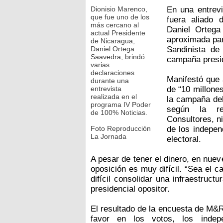
Dionisio Marenco,
En una entrev
que fue uno de los
fuera aliado 
más cercano al
Daniel Ortega
actual Presidente
aproximada par
de Nicaragua,
Daniel Ortega
Sandinista de
Saavedra, brindó
campaña presid
varias
declaraciones
Manifestó que a
durante una
entrevista
de “10 millone
realizada en el
la campaña del
programa IV Poder
según la re
de 100% Noticias.
Consultores, ni
Foto Reproducción
de los indepen
La Jornada
electoral.
A pesar de tener el dinero, en nue
oposición es muy difícil. “Sea el
difícil consolidar una infraestruct
presidencial opositor.
El resultado de la encuesta de M&R
favor en los votos, los indepe