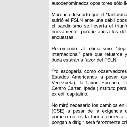
autodenominados opositores sólo ll
Marenco descartó que el “fantasma”
sufrió el FSLN ante una débil op
el sandinismo se llevaría el triun
nuevamente, porque ahora los del F
encuestas.
Recomendó al oficialismo “deja
internacional” para que refuerce y
duda estarán a favor del FSLN.
“Yo escogería como observadore
Estados Americanos a pesar que
Venezuela), la Unión Europea, 
Centro Carter, Ipade (Instituto par
ex edil capitalino.
No miró necesario los cambios en l
(CSE) a pesar de la exigencia d
primero no es la forma correcta a
pongan a dirigir será ferozmente cr