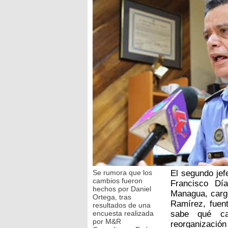
Se rumora que los
El segundo jef
cambios fueron
Francisco Dí
hechos por Daniel
Managua, carg
Ortega, tras
Ramírez, fuen
resultados de una
encuesta realizada
sabe qué ca
por M&R
reorganización