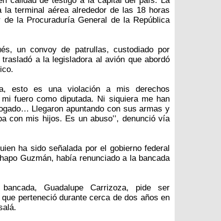
n calidad de testigo a la capital del país. La
 la terminal aérea alrededor de las 18 horas
 de la Procuraduría General de la República
s, un convoy de patrullas, custodiado por
 trasladó a la legisladora al avión que abordó
ico.
ada, esto es una violación a mis derechos
 mi fuero como diputada. Ni siquiera me han
abogado… Llegaron apuntando con sus armas y
ba con mis hijos. Es un abuso’’, denunció vía
ien ha sido señalada por el gobierno federal
Chapo Guzmán, había renunciado a la bancada
 bancada, Guadalupe Carrizoza, pide ser
la que perteneció durante cerca de dos años en
salá.