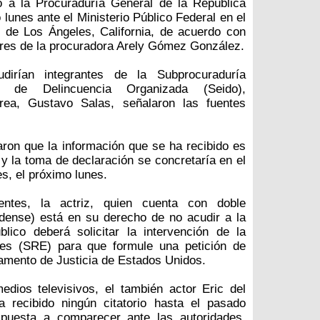
mó a la Procuraduría General de la República
unes ante el Ministerio Público Federal en el
 de Los Ángeles, California, de acuerdo con
ores de la procuradora Arely Gómez González.
udirían integrantes de la Subprocuraduría
ón de Delincuencia Organizada (Seido),
área, Gustavo Salas, señalaron las fuentes
aron que la información que se ha recibido es
a y la toma de declaración se concretaría en el
s, el próximo lunes.
entes, la actriz, quien cuenta con doble
dense) está en su derecho de no acudir a la
blico deberá solicitar la intervención de la
res (SRE) para que formule una petición de
amento de Justicia de Estados Unidos.
edios televisivos, el también actor Eric del
a recibido ningún citatorio hasta el pasado
spuesta a comparecer ante las autoridades,