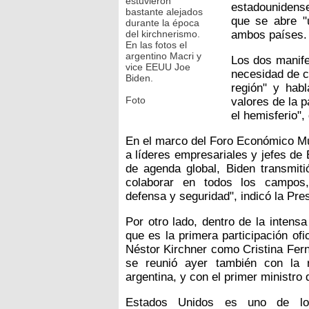
estuvieron
estadounidens
bastante alejados
que se abre "u
durante la época
del kirchnerismo.
ambos países.
En las fotos el
argentino Macri y
Los dos manife
vice EEUU Joe
necesidad de c
Biden.
región" y habl
Foto
valores de la p
el hemisferio", 
En el marco del Foro Económico Mun
a líderes empresariales y jefes de
de agenda global, Biden transmiti
colaborar en todos los campos,
defensa y seguridad", indicó la Pr
Por otro lado, dentro de la inten
que es la primera participación of
Néstor Kirchner como Cristina Fern
se reunió ayer también con la 
argentina, y con el primer ministro
Estados Unidos es uno de lo