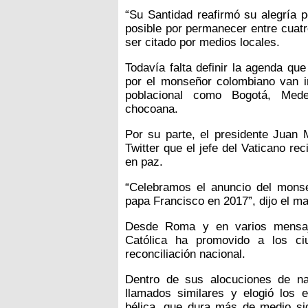
“Su Santidad reafirmó su alegría p
posible por permanecer entre cuatr
ser citado por medios locales.
Todavía falta definir la agenda que 
por el monseñor colombiano van i
poblacional como Bogotá, Medel
chocoana.
Por su parte, el presidente Juan 
Twitter que el jefe del Vaticano r
en paz.
“Celebramos el anuncio del monse
papa Francisco en 2017”, dijo el ma
Desde Roma y en varios mensaje
Católica ha promovido a los ci
reconciliación nacional.
Dentro de sus alocuciones de n
llamados similares y elogió los e
bélica, que dura más de medio si