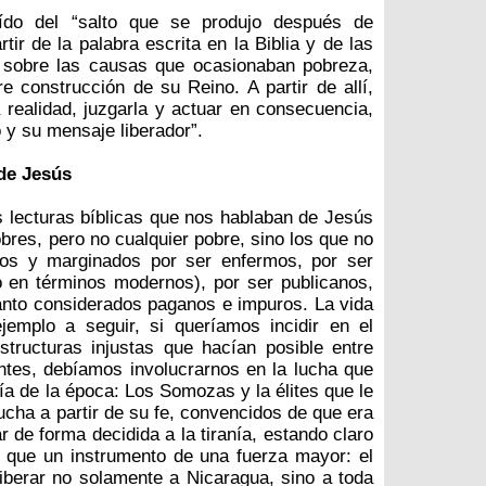
eído del “salto que se produjo después de
rtir de la palabra escrita en la Biblia y de las
, sobre las causas que ocasionaban pobreza,
e construcción de su Reino. A partir de allí,
a realidad, juzgarla y actuar en consecuencia,
o y su mensaje liberador”.
 de Jesús
lecturas bíblicas que nos hablaban de Jesús
bres, pero no cualquier pobre, sino los que no
dos y marginados por ser enfermos, por ser
o en términos modernos), por ser publicanos,
anto considerados paganos e impuros. La vida
emplo a seguir, si queríamos incidir en el
tructuras injustas que hacían posible entre
ntes, debíamos involucrarnos en la lucha que
nía de la época: Los Somozas y la élites que le
cha a partir de su fe, convencidos de que era
r de forma decidida a la tiranía, estando claro
s que un instrumento de una fuerza mayor: el
liberar no solamente a Nicaragua, sino a toda