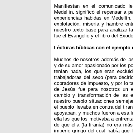
Manifiestan en el comunicado l
Medellín, significó el repensar a pa
experiencias habidas en Medellín
explotación, miseria y hambre entr
nuestro texto base para analizar l
fue el Evangelio y el libro del Éxod
Lécturas bíblicas con el ejemplo
Muchos de nosotros además de las 
y de su amor apasionado por los po
tenían nada, los que eran exclui
trabajadoras del sexo (para decirl
cobradores de impuesto, y por lo t
de Jesús fue para nosotros un ej
cambio y transformación de las es
nuestro pueblo situaciones semeja
el pueblo llevaba en contra del tira
apoyaban, y muchos fueron a esa lu
ella las que los motivaba a enfrenta
de que ella (la tiranía) no era má
imperio gringo del cual había que 