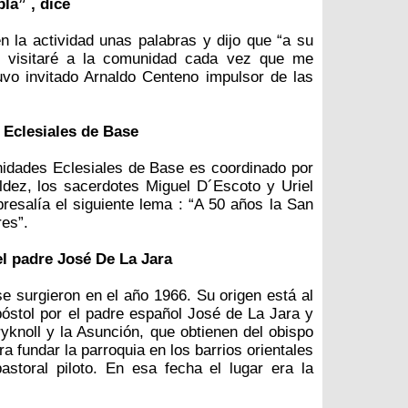
la” , dice
en la actividad unas palabras y dijo que “a su
e visitaré a la comunidad cada vez que me
uvo invitado Arnaldo Centeno impulsor de las
 Eclesiales de Base
nidades Eclesiales de Base es coordinado por
ldez, los sacerdotes Miguel D´Escoto y Uriel
bresalía el siguiente lema : “A 50 años la San
res”.
l padre José De La Jara
 surgieron en el año 1966. Su origen está al
óstol por el padre español José de La Jara y
ryknoll y la Asunción, que obtienen del obispo
a fundar la parroquia en los barrios orientales
toral piloto. En esa fecha el lugar era la