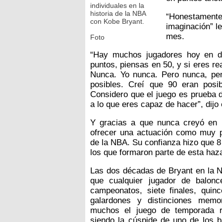
individuales en la
historia de la NBA
“Honestament
con Kobe Bryant.
imaginación” l
mes.
Foto
“Hay muchos jugadores hoy en d
puntos, piensas en 50, y si eres r
Nunca. Yo nunca. Pero nunca, pe
posibles. Creí que 90 eran posi
Considero que el juego es prueba d
a lo que eres capaz de hacer”, dijo 
Y gracias a que nunca creyó en l
ofrecer una actuación como muy po
de la NBA. Su confianza hizo que 8
los que formaron parte de esta haz
Las dos décadas de Bryant en la N
que cualquier jugador de balon
campeonatos, siete finales, qui
galardones y distinciones memo
muchos el juego de temporada re
siendo la cúspide de uno de los b