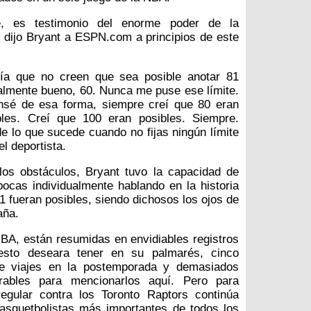
e, es testimonio del enorme poder de la
e dijo Bryant a ESPN.com a principios de este
ía que no creen que sea posible anotar 81
ealmente bueno, 60. Nunca me puse ese límite.
nsé de esa forma, siempre creí que 80 eran
bles. Creí que 100 eran posibles. Siempre.
e lo que sucede cuando no fijas ningún límite
el deportista.
os obstáculos, Bryant tuvo la capacidad de
cas individualmente hablando en la historia
1 fueran posibles, siendo dichosos los ojos de
aña.
BA, están resumidas en envidiables registros
cesto deseara tener en su palmarés, cinco
nce viajes en la postemporada y demasiados
rables para mencionarlos aquí. Pero para
gular contra los Toronto Raptors continúa
asquetbolistas más importantes de todos los