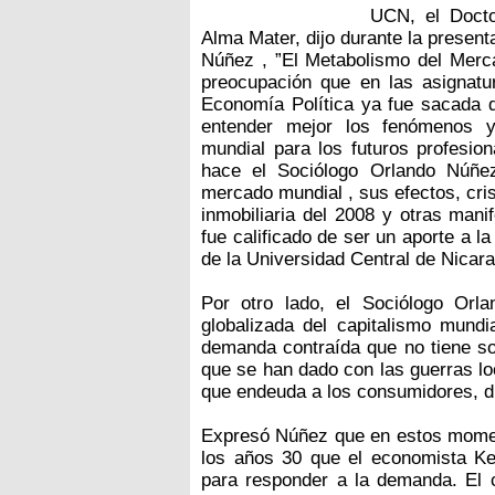
UCN, el Docto
Alma Mater, dijo durante la presenta
Núñez , ”El Metabolismo del Mercad
preocupación que en las asignatu
Economía Política ya fue sacada de
entender mejor los fenómenos y
mundial para los futuros profesion
hace el Sociólogo Orlando Núñe
mercado mundial , sus efectos, cris
inmobiliaria del 2008 y otras man
fue calificado de ser un aporte a l
de la Universidad Central de Nica
Por otro lado, el Sociólogo Orl
globalizada del capitalismo mund
demanda contraída que no tiene sol
que se han dado con las guerras lo
que endeuda a los consumidores, dij
Expresó Núñez que en estos momen
los años 30 que el economista Ke
para responder a la demanda. El 