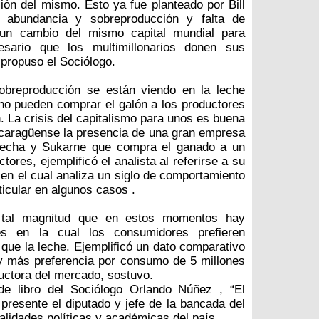
ión del mismo. Esto ya fue planteado por Bill
a abundancia y sobreproducción y falta de
un cambio del mismo capital mundial para
esario que los multimillonarios donen sus
propuso el Sociólogo.
obreproducción se están viendo en la leche
o pueden comprar el galón a los productores
La crisis del capitalismo para unos es buena
icaragüense la presencia de una gran empresa
 lecha y Sukarne que compra el ganado a un
tores, ejemplificó el analista al referirse a su
 en el cual analiza un siglo de comportamiento
ticular en algunos casos .
tal magnitud que en estos momentos hay
tes en la cual los consumidores prefieren
ue la leche. Ejemplificó un dato comparativo
ay más preferencia por consumo de 5 millones
uctora del mercado, sostuvo.
de libro del Sociólogo Orlando Núñez , “El
resente el diputado y jefe de la bancada del
lidades políticas y académicas del país.