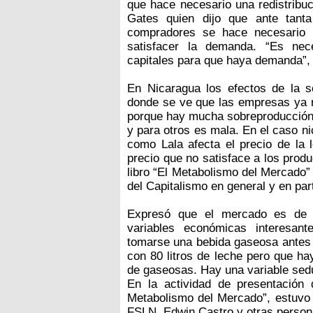
que hace necesario una redistribuc
Gates quien dijo que ante tant
compradores se hace necesario 
satisfacer la demanda. “Es nec
capitales para que haya demanda”, 
En Nicaragua los efectos de la s
donde se ve que las empresas ya n
porque hay mucha sobreproducción. 
y para otros es mala. En el caso n
como Lala afecta el precio de la
precio que no satisface a los produc
libro “El Metabolismo del Mercado”
del Capitalismo en general y en par
Expresó que el mercado es de 
variables económicas interesan
tomarse una bebida gaseosa antes q
con 80 litros de leche pero que h
de gaseosas. Hay una variable sed
En la actividad de presentación 
Metabolismo del Mercado”, estuvo p
FSLN, Edwin Castro y otras persona