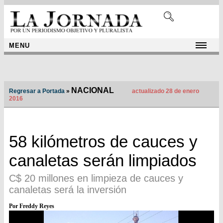
MENU
NACIONAL
Regresar a Portada
»
actualizado 28 de enero
2016
58 kilómetros de cauces y
canaletas serán limpiados
C$ 20 millones en limpieza de cauces y
canaletas será la inversión
Por Freddy Reyes