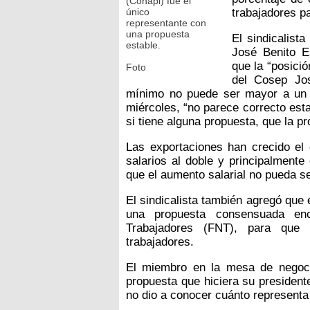
(Conapi) fue el
único
trabajadores p
representante con
una propuesta
El sindicalist
estable.
José Benito E
que la “posici
Foto
del Cosep Jos
mínimo no puede ser mayor a un 
miércoles, “no parece correcto est
si tiene alguna propuesta, que la pr
Las exportaciones han crecido el 
salarios al doble y principalmente
que el aumento salarial no pueda se
El sindicalista también agregó que e
una propuesta consensuada en
Trabajadores (FNT), para que 
trabajadores.
El miembro en la mesa de negocia
propuesta que hiciera su president
no dio a conocer cuánto representa 