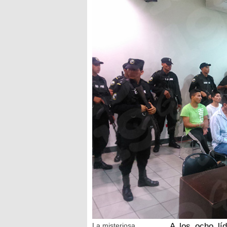
La misteriosa
A los ocho lí