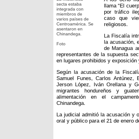
secta estaba
llama “El cuer
integrada con
por tráfico il
miembros de
caso que vie
varios países de
Centroamérica. Se
religiosos.
asentaron en
Chinandega.
La Fiscalía in
la acusación, 
Foto
de Managua an
representantes de la supuesta sec
en lugares prohibidos y exposición
Según la acusación de la Fiscalí
Samuel Funes, Carlos Antúnez, E
Jerson López, Iván Orellana y Ge
migrantes hondureños y guatema
alimentación en el campamen
Chinandega.
La judicial admitió la acusación y 
oral y público para el 21 de enero d