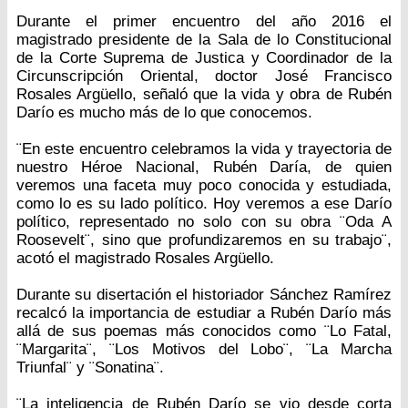
Durante el primer encuentro del año 2016 el
magistrado presidente de la Sala de lo Constitucional
de la Corte Suprema de Justica y Coordinador de la
Circunscripción Oriental, doctor José Francisco
Rosales Argüello, señaló que la vida y obra de Rubén
Darío es mucho más de lo que conocemos.
¨En este encuentro celebramos la vida y trayectoria de
nuestro Héroe Nacional, Rubén Daría, de quien
veremos una faceta muy poco conocida y estudiada,
como lo es su lado político. Hoy veremos a ese Darío
político, representado no solo con su obra ¨Oda A
Roosevelt¨, sino que profundizaremos en su trabajo¨,
acotó el magistrado Rosales Argüello.
Durante su disertación el historiador Sánchez Ramírez
recalcó la importancia de estudiar a Rubén Darío más
allá de sus poemas más conocidos como ¨Lo Fatal,
¨Margarita¨, ¨Los Motivos del Lobo¨, ¨La Marcha
Triunfal¨ y ¨Sonatina¨.
¨La inteligencia de Rubén Darío se vio desde corta