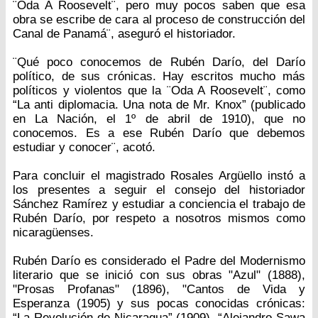
¨Oda A Roosevelt¨, pero muy pocos saben que esa
obra se escribe de cara al proceso de construcción del
Canal de Panamá¨, aseguró el historiador.
¨Qué poco conocemos de Rubén Darío, del Darío
político, de sus crónicas. Hay escritos mucho más
políticos y violentos que la ¨Oda A Roosevelt¨, como
“La anti diplomacia. Una nota de Mr. Knox” (publicado
en La Nación, el 1º de abril de 1910), que no
conocemos. Es a ese Rubén Darío que debemos
estudiar y conocer¨, acotó.
Para concluir el magistrado Rosales Argüello instó a
los presentes a seguir el consejo del historiador
Sánchez Ramírez y estudiar a conciencia el trabajo de
Rubén Darío, por respeto a nosotros mismos como
nicaragüenses.
Rubén Darío es considerado el Padre del Modernismo
literario que se inició con sus obras "Azul" (1888),
"Prosas Profanas" (1896), "Cantos de Vida y
Esperanza (1905) y sus pocas conocidas crónicas:
“La Revolución de Nicaragua” (1909), “Alejandro Sawa