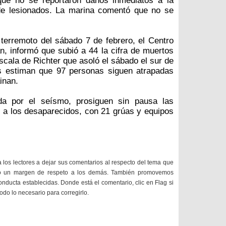
que no se reportaron daños inmediatos a la
 de lesionados. La marina comentó que no se
 terremoto del sábado 7 de febrero, el Centro
, informó que subió a 44 la cifra de muertos
scala de Richter que asoló el sábado el sur de
os estiman que 97 personas siguen atrapadas
inan.
da por el seísmo, prosiguen sin pausa las
 a los desaparecidos, con 21 grúas y equipos
a los lectores a dejar sus comentarios al respecto del tema que
do un margen de respeto a los demás. También promovemos
onducta establecidas. Donde está el comentario, clic en Flag si
todo lo necesario para corregirlo.