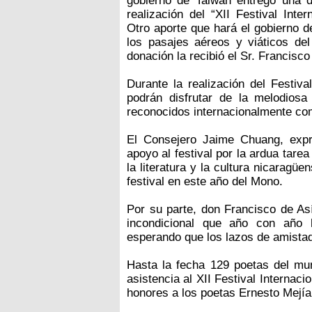
gobierno de Taiwán entregó una d
realización del “XII Festival Int
Otro aporte que hará el gobierno d
los pasajes aéreos y viáticos del
donación la recibió el Sr. Francisco
Durante la realización del Festiv
podrán disfrutar de la melodios
reconocidos internacionalmente com
El Consejero Jaime Chuang, expr
apoyo al festival por la ardua tare
la literatura y la cultura nicarag
festival en este año del Mono.
Por su parte, don Francisco de Así
incondicional que año con año 
esperando que los lazos de amistad
Hasta la fecha 129 poetas del mu
asistencia al XII Festival Internac
honores a los poetas Ernesto Mejí