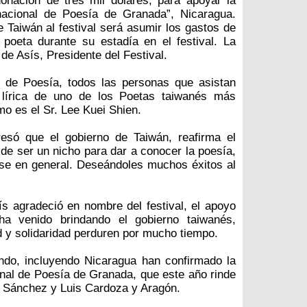
onación de tres mil dólares, para apoyar la
ernacional de Poesía de Granada”, Nicaragua.
e Taiwán al festival será asumir los gastos de
 poeta durante su estadía en el festival. La
 de Asís, Presidente del Festival.
al de Poesía, todos las personas que asistan
a lírica de uno de los Poetas taiwanés más
o es el Sr. Lee Kuei Shien.
esó que el gobierno de Taiwán, reafirma el
a de ser un nicho para dar a conocer la poesía,
üense en general. Deseándoles muchos éxitos al
s agradeció en nombre del festival, el apoyo
ha venido brindando el gobierno taiwanés,
 y solidaridad perduren por mucho tiempo.
ndo, incluyendo Nicaragua han confirmado la
ional de Poesía de Granada, que este año rinde
a Sánchez y Luis Cardoza y Aragón.