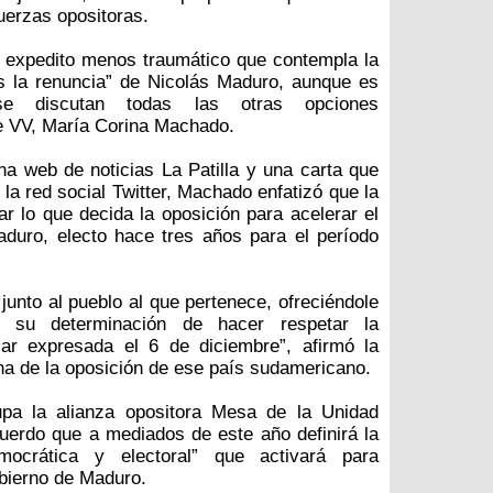
uerzas opositoras.
 expedito menos traumático que contempla la
s la renuncia” de Nicolás Maduro, aunque es
 se discutan todas las otras opciones
 de VV, María Corina Machado.
na web de noticias La Patilla y una carta que
 la red social Twitter, Machado enfatizó que la
 lo que decida la oposición para acelerar el
aduro, electo hace tres años para el período
 junto al pueblo al que pertenece, ofreciéndole
 su determinación de hacer respetar la
lar expresada el 6 de diciembre”, afirmó la
ina de la oposición de ese país sudamericano.
upa la alianza opositora Mesa de la Unidad
erdo que a mediados de este año definirá la
democrática y electoral” que activará para
obierno de Maduro.