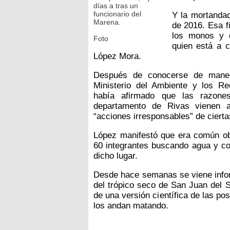
días a tras un
funcionario del
Y la mortanda
Marena.
de 2016. Esa f
los monos y 
Foto
quien está a 
López Mora.
Después de conocerse de manera 
Ministerio del Ambiente y los Re
había afirmado que las razon
departamento de Rivas vienen a
“acciones irresponsables” de ciert
López manifestó que era común ob
60 integrantes buscando agua y co
dicho lugar.
Desde hace semanas se viene info
del trópico seco de San Juan del 
de una versión científica de las p
los andan matando.