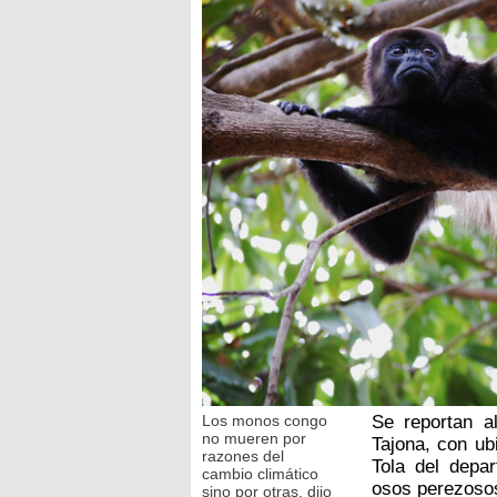
Los monos congo
Se reportan 
no mueren por
Tajona, con ub
razones del
Tola del depa
cambio climático
osos perezosos
sino por otras, dijo