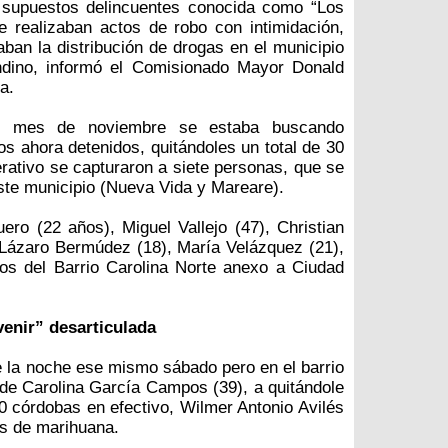
 supuestos delincuentes conocida como “Los
e realizaban actos de robo con intimidación,
aban la distribución de drogas en el municipio
dino, informó el Comisionado Mayor Donald
a.
el mes de noviembre se estaba buscando
os ahora detenidos, quitándoles un total de 30
rativo se capturaron a siete personas, que se
ste municipio (Nueva Vida y Mareare).
ro (22 años), Miguel Vallejo (47), Christian
 Lázaro Bermúdez (18), María Velázquez (21),
os del Barrio Carolina Norte anexo a Ciudad
venir” desarticulada
ue la noche ese mismo sábado pero en el barrio
a de Carolina García Campos (39), a quitándole
 córdobas en efectivo, Wilmer Antonio Avilés
os de marihuana.