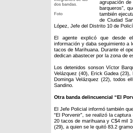
agrupación de
dos bandas.
barqueros”, qu
Foto
también ejecut
de Ciudad San
López, Jefe del Distrito 10 de Policí
El agente explicó que desde 
información y daba seguimiento a l
tacos de Marihuana. Durante el ope
dedican abastecer por la zona de e
Los detenidos sonson Víctor Barque
Velázquez (40), Erick Gadea (23),
Dominga Velázquez (22), todos ell
Sandino.
Otra banda delincuencial “El Por
El Jefe Policial informó también q
“El Porvenir”, se realizó la captur
20 tacos de marihuana y C$4 mil 10
(29), a quien se le quitó 83.2 gram