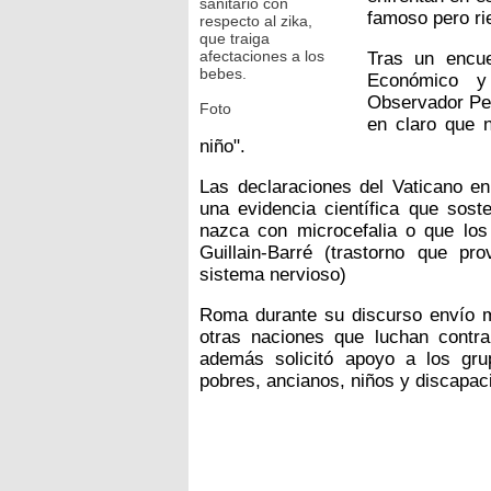
sanitario con
famoso pero ri
respecto al zika,
que traiga
afectaciones a los
Tras un encue
bebes.
Económico y 
Observador Pe
Foto
en claro que 
niño".
Las declaraciones del Vaticano en
una evidencia científica que sost
nazca con microcefalia o que lo
Guillain-Barré (trastorno que pr
sistema nervioso)
Roma durante su discurso envío m
otras naciones que luchan contra
además solicitó apoyo a los gr
pobres, ancianos, niños y discapac