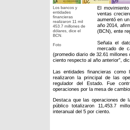
Los bancos y
El movimiento
entidades
ventas crecie
financieras
aumentó en un 
realizaron 11 mil
año 2014, afir
453.7 millones de
dólares, dice el
(BCN), ente reg
BCN.
Señala el da
Foto
mercado de ca
(promedio diario de 32.61 millones
ciento respecto al año anterior”, di
Las entidades financieras como 
realizaron la principal de las op
regulador del Estado. Fue cont
operaciones por la mesa de cambio
Destaca que las operaciones de la
público totalizaron 11,453.7 mil
interanual del 5 por ciento.