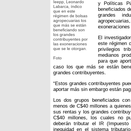
Ieepp, Leonardo
y Políticas P
Labarca, índico
beneficiados d
que en este
grandes ind
régimen de bolsas
agropecuarias los
agropecuarias
que más se están
exoneraciones 
beneficiando son
los grandes
El investigado
contribuyentes por
este régimen d
las exoneraciones
que se le otorgan.
privilegios t
medianos prod
Foto
para que aport
caso los que más se están benef
grandes contribuyentes.
“Estos grandes contribuyentes pue
aportar más sin embargo están paga
Los dos grupos beneficiados con
menos de C$40 millones a quienes s
sus rentas y los grandes contribu
C$40 millones, los cuales no pu
deberán tributar el IR (Impuesto
inequidad en el sistema tributari