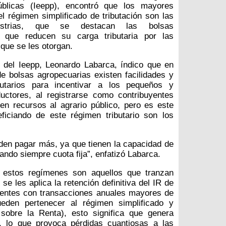
úblicas (Ieepp), encontró que los mayores
el régimen simplificado de tributación son las
ustrias, que se destacan las bolsas
, que reducen su carga tributaria por las
que se les otorgan.
r del Ieepp, Leonardo Labarca, índico que en
e bolsas agropecuarias existen facilidades y
ributarios para incentivar a los pequeños y
uctores, al registrarse como contribuyentes
en recursos al agrario público, pero es este
iciando de este régimen tributario son los
den pagar más, ya que tienen la capacidad de
ndo siempre cuota fija”, enfatizó Labarca.
 estos regímenes son aquellos que tranzan
e les aplica la retención definitiva del IR de
yentes con transacciones anuales mayores de
eden pertenecer al régimen simplificado y
 sobre la Renta), esto significa que genera
o, lo que provoca pérdidas cuantiosas a las