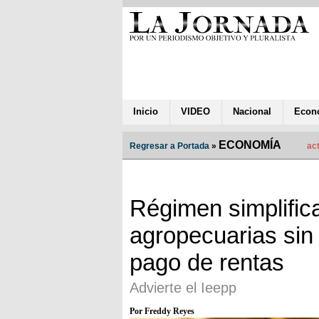
Inicio
VIDEO
Nacional
Econ
ECONOMÍA
Regresar a Portada
»
act
Régimen simplifica
agropecuarias sin
pago de rentas
Advierte el Ieepp
Por Freddy Reyes