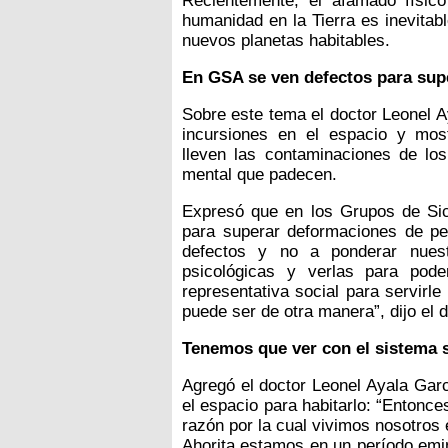
Recientemente, el afamado físic
humanidad en la Tierra es inevitab
nuevos planetas habitables.
En GSA se ven defectos para supe
Sobre este tema el doctor Leonel A
incursiones en el espacio y mos
lleven las contaminaciones de lo
mental que padecen.
Expresó que en los Grupos de Sic
para superar deformaciones de per
defectos y no a ponderar nuest
psicológicas y verlas para pode
representativa social para servirl
puede ser de otra manera”, dijo el 
Tenemos que ver con el sistema 
Agregó el doctor Leonel Ayala Garc
el espacio para habitarlo: “Entonce
razón por la cual vivimos nosotros
Ahorita estamos en un período emi