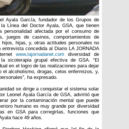
nel Ayala García, fundador de los Grupos de
 la Línea del Doctor Ayala, GSA, que tienen
la personalidad afectada por el consumo de
ios, juegos de casinos, comportamientos de
, hijos, hijas, y, otras actitudes personales no
n entrevista concedida al Diario LA JORNADA
nternet
www.lajornadanet.com
diversidad de
la sicoterapia grupal efectiva de GSA. “El
dual en el logro de las realizaciones para dejar
el alcoholismo, drogas, celos enfermizos, y,
personales”, ha expresado.
idad se dirige a conquistar el sistema solar
ctor Leonel Ayala García de GSA, advirtió que
erar por la contaminación mental que puede
eterioro humano es muy grande por diversidad
as en GSA para corregirlas, funciones que
r Ayala hace 49 años.