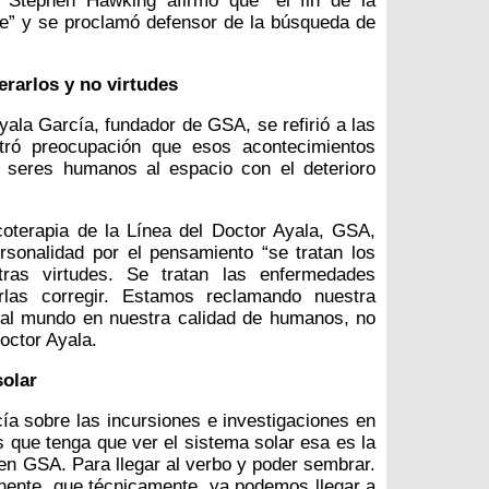
o Stephen Hawking afirmó que “el fin de la
le” y se proclamó defensor de la búsqueda de
rarlos y no virtudes
yala García, fundador de GSA, se refirió a las
tró preocupación que esos acontecimientos
s seres humanos al espacio con el deterioro
oterapia de la Línea del Doctor Ayala, GSA,
sonalidad por el pensamiento “se tratan los
ras virtudes. Se tratan las enfermedades
rlas corregir. Estamos reclamando nuestra
e al mundo en nuestra calidad de humanos, no
doctor Ayala.
solar
ía sobre las incursiones e investigaciones en
s que tenga que ver el sistema solar esa es la
 en GSA. Para llegar al verbo y poder sembrar.
nente, que técnicamente, ya podemos llegar a