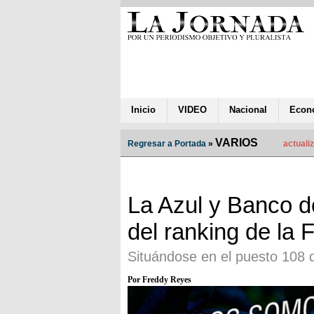
Inicio
VIDEO
Nacional
Econ
VARIOS
Regresar a Portada
»
actuali
La Azul y Banco d
del ranking de la 
Situándose en el puesto 108 d
Por Freddy Reyes