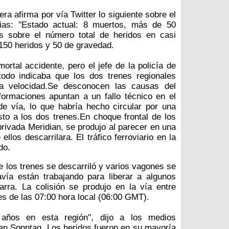
era afirma por vía Twitter lo siguiente sobre el
ias: "Estado actual: 8 muertos, más de 50
s sobre el número total de heridos en casi
150 heridos y 50 de gravedad.
rtal accidente, pero el jefe de la policía de
todo indicaba que los dos trenes regionales
ja velocidad.Se desconocen las causas del
formaciones apuntan a un fallo técnico en el
e vía, lo que habría hecho circular por una
to a los dos trenes.En choque frontal de los
privada Meridian, se produjo al parecer en una
llos descarrilara. El tráfico ferroviario en la
do.
e los trenes se descarriló y varios vagones se
vía están trabajando para liberar a algunos
arra. La colisión se produjo en la vía entre
s de las 07:00 hora local (06:00 GMT).
años en esta región", dijo a los medios
efan Sonntag. Los heridos fueron en su mayoría