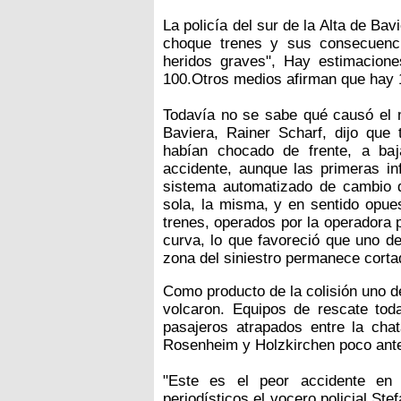
La policía del sur de la Alta de Bavi
choque trenes y sus consecuenc
heridos graves", Hay estimacione
100.Otros medios afirman que hay 
Todavía no se sabe qué causó el mo
Baviera, Rainer Scharf, dijo que 
habían chocado de frente, a ba
accidente, aunque las primeras in
sistema automatizado de cambio d
sola, la misma, y en sentido opues
trenes, operados por la operadora 
curva, lo que favoreció que uno de e
zona del siniestro permanece corta
Como producto de la colisión uno d
volcaron. Equipos de rescate toda
pasajeros atrapados entre la chat
Rosenheim y Holzkirchen poco ante
"Este es el peor accidente en 
periodísticos el vocero policial St