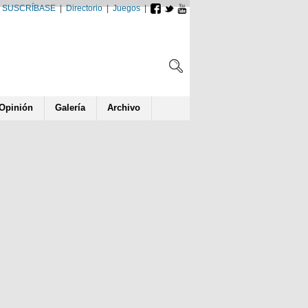
SUSCRÍBASE
|
Directorio
|
Juegos
|
Opin
ió
n
Galería
Archivo