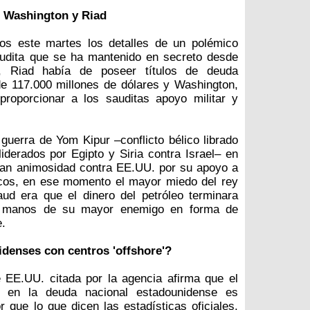
e Washington y Riad
os este martes los detalles de un polémico
udita que se ha mantenido en secreto desde
, Riad había de poseer títulos de deuda
e 117.000 millones de dólares y Washington,
roporcionar a los sauditas apoyo militar y
guerra de Yom Kipur –conflicto bélico librado
liderados por Egipto y Siria contra Israel– en
ran animosidad contra EE.UU. por su apoyo a
icos, en ese momento el mayor miedo del rey
aud era que el dinero del petróleo terminara
las manos de su mayor enemigo en forma de
e.
denses con centros 'offshore'?
 EE.UU. citada por la agencia afirma que el
a en la deuda nacional estadounidense es
ue lo que dicen las estadísticas oficiales.