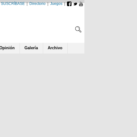
SUSCRÍBASE
|
Directorio
|
Juegos
|
Opin
ió
n
Galería
Archivo