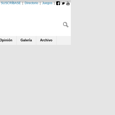
SUSCRÍBASE
|
Directorio
|
Juegos
|
Opin
ió
n
Galería
Archivo