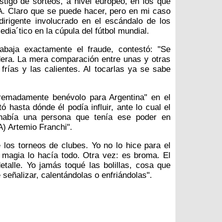
estigo de sorteos, a nivel europeo, en los que
A. Claro que se puede hacer, pero en mi caso
dirigente involucrado en el escándalo de los
ia´tico en la cúpula del fútbol mundial.
abaja exactamente el fraude, contestó: "Se
adera. La mera comparación entre unas y otras
 frías y las calientes. Al tocarlas ya se sabe
xtremadamente benévolo para Argentina" en el
ó hasta dónde él podía influir, ante lo cual el
o había una persona que tenía ese poder en
A) Artemio Franchi".
e los torneos de clubes. Yo no lo hice para el
 magia lo hacía todo. Otra vez: es broma. El
detalle. Yo jamás toqué las bolillas, cosa que
 señalizar, calentándolas o enfriándolas".