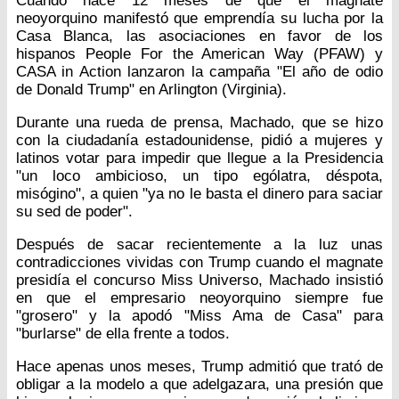
Cuando hace 12 meses de que el magnate
neoyorquino manifestó que emprendía su lucha por la
Casa Blanca, las asociaciones en favor de los
hispanos People For the American Way (PFAW) y
CASA in Action lanzaron la campaña "El año de odio
de Donald Trump" en Arlington (Virginia).
Durante una rueda de prensa, Machado, que se hizo
con la ciudadanía estadounidense, pidió a mujeres y
latinos votar para impedir que llegue a la Presidencia
"un loco ambicioso, un tipo ególatra, déspota,
misógino", a quien "ya no le basta el dinero para saciar
su sed de poder".
Después de sacar recientemente a la luz unas
contradicciones vividas con Trump cuando el magnate
presidía el concurso Miss Universo, Machado insistió
en que el empresario neoyorquino siempre fue
"grosero" y la apodó "Miss Ama de Casa" para
"burlarse" de ella frente a todos.
Hace apenas unos meses, Trump admitió que trató de
obligar a la modelo a que adelgazara, una presión que